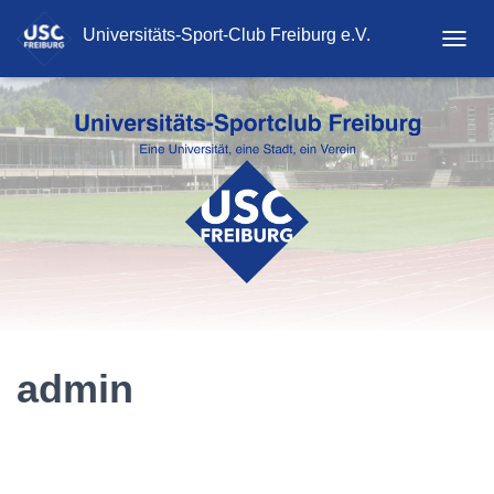
Universitäts-Sport-Club Freiburg e.V.
T
O
G
G
L
E
N
A
V
I
G
A
T
I
O
N
admin
admin