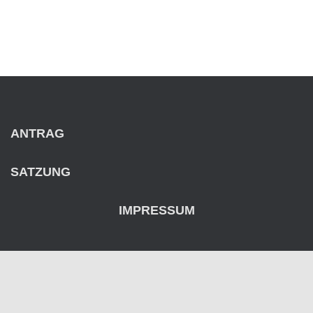
vor 3 Jahren
in:
Hauptverein
keine Kommentare
ANTRAG
SATZUNG
IMPRESSUM
USC FREIBURG HAUPTVEREIN
BASKETBALL WOMEN