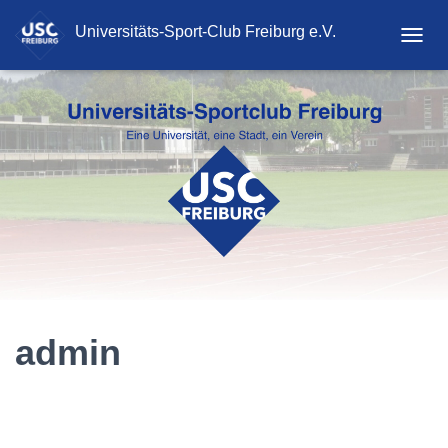
Universitäts-Sport-Club Freiburg e.V.
T
O
G
G
L
E
N
A
V
I
G
A
T
I
O
N
admin
admin